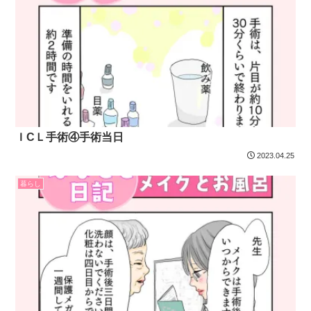
ＩCＬ手術④手術当日
2023.04.25
暮らし