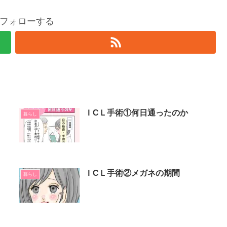
フォローする
ＩCＬ手術①何日通ったのか
暮らし
ＩCＬ手術②メガネの期間
暮らし