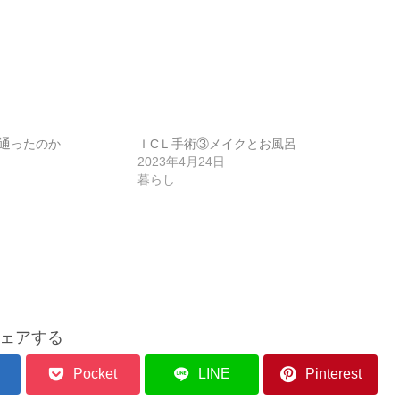
通ったのか
ＩCＬ手術③メイクとお風呂
2023年4月24日
暮らし
ェアする
Pocket
LINE
Pinterest