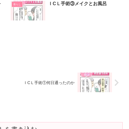
を
ＩCＬ手術③メイクとお風呂
暮らし
ＩCＬ手術①何日通ったのか