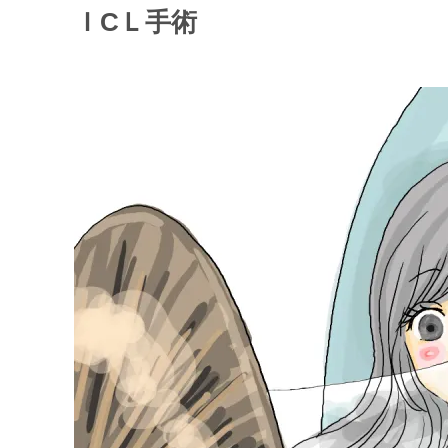
ＩCＬ手術